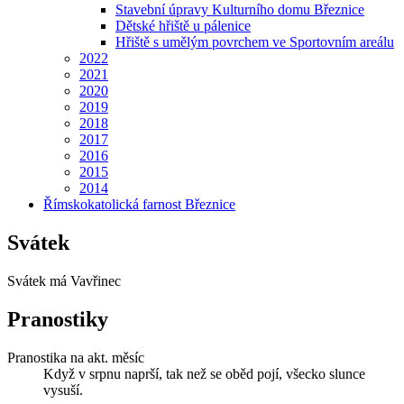
Stavební úpravy Kulturního domu Březnice
Dětské hřiště u pálenice
Hřiště s umělým povrchem ve Sportovním areálu
2022
2021
2020
2019
2018
2017
2016
2015
2014
Římskokatolická farnost Březnice
Svátek
Svátek má
Vavřinec
Pranostiky
Pranostika na akt. měsíc
Když v srpnu naprší, tak než se oběd pojí, všecko slunce
vysuší.