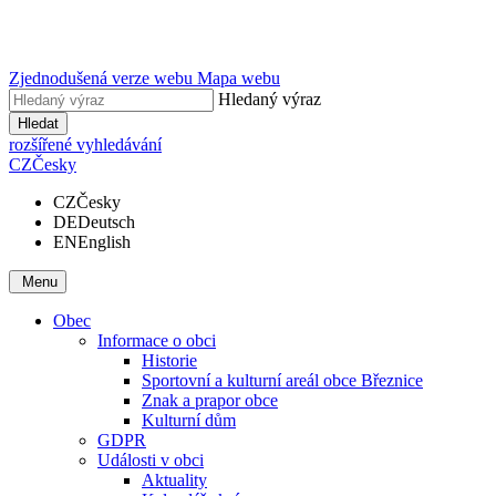
Zjednodušená verze webu
Mapa webu
Hledaný výraz
Hledat
rozšířené vyhledávání
CZ
Česky
CZ
Česky
DE
Deutsch
EN
English
Menu
Obec
Informace o obci
Historie
Sportovní a kulturní areál obce Březnice
Znak a prapor obce
Kulturní dům
GDPR
Události v obci
Aktuality