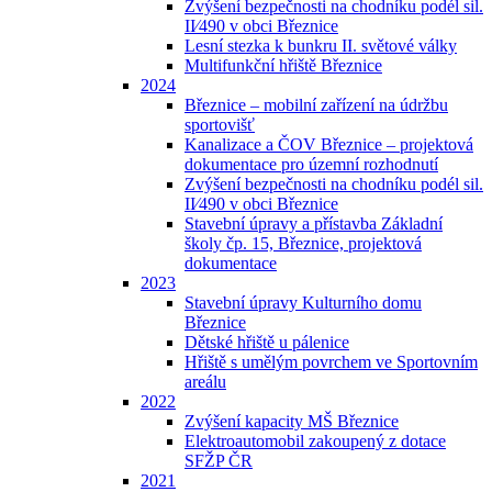
Zvýšení bezpečnosti na chodníku podél sil.
II⁄490 v obci Březnice
Lesní stezka k bunkru II. světové války
Multifunkční hřiště Březnice
2024
Březnice – mobilní zařízení na údržbu
sportovišť
Kanalizace a ČOV Březnice – projektová
dokumentace pro územní rozhodnutí
Zvýšení bezpečnosti na chodníku podél sil.
II⁄490 v obci Březnice
Stavební úpravy a přístavba Základní
školy čp. 15, Březnice, projektová
dokumentace
2023
Stavební úpravy Kulturního domu
Březnice
Dětské hřiště u pálenice
Hřiště s umělým povrchem ve Sportovním
areálu
2022
Zvýšení kapacity MŠ Březnice
Elektroautomobil zakoupený z dotace
SFŽP ČR
2021