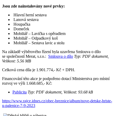
Jsou zde nainstalovány nové prvky:
Hlavní herní sestava
Lanová sestava
Houpačka
Domeček
Mobiliář – Lavička s opěradlem
Mobiliář – Odpadkový koš
Mobiliář – Sestava lavic a stolu
Na základě výběrového řízení byla uzavřena Smlouva o dílo
se společností Merat, s.r.o.:
Smlouva o dílo
Typ: PDF dokument,
Velikost: 5.56 MB
Celková cena díla je 1.901.774,- Kč + DPH.
Financování této akce je podpořeno dotací Ministerstva pro místní
rozvoj ve výši 1.668.685,- Kč:
Publicita
Typ: PDF dokument, Velikost: 93.68 kB
https://www.rajce.idnes.cz/obec-breznice/album/nove-detske-hriste-
u-palenice-7-9-2023