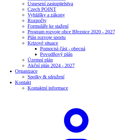
Usnesení zastupitelstva
Czech POINT
Vyhlášky a zákony
Rozpočty
Formuláře ke stažení
Program rozvoje obce Březnice 2020 - 2027
Plán rozvoje sportu
Krizové situace
Pomocná část - obecná
Povodňový plán
Územní plán
Akční plán 2024 - 2027
Organizace
Spolky & sdružení
Kontakt
Kontaktní informace