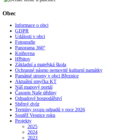
Obec
Informace o obci
GDPR
Události v obci
Fotografie
Panorama 360°
Knihovna
Hřbitov
Základní a mateřská škola
Ochranné pásmo nemovité kulturní památky
Památné stromy v obci Březnice
Aktuální smyčka KT
Náš mapový portál
Časopis Naše dědiny
Odpadové hospodářství
Sběrný dvůr
Termíny svozu odpadů v roce 2026
Soutěž Vesnice roku
Projekty
2025
2024
2023