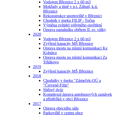
Vodojem Březnice 2 x 60 m3
Mokřady a tůně v p.t. Záhutí, k.ú.
Březnice
Rekonstrukce sportoviště v Březnici
Chodník v úseku FILIP - Točna
Výměna svítidel veřejného osvětlení
Oprava památníku obětem II. sv. války
2020
Vodojem Březnice 2 x 60 m3
Zvýšení kapacity MŠ Březnice
Oprava mostu na místní komunikaci Ke
Kohútce
Oprava mostu na místní komunikaci Za
Trňákovo
2019
Zvýšení kapacity MŠ Březnice
2018
Chodníky v úseku "Zámeček-OÚ a
"Červené-Filip"
Sběrný dvůr
Komplexní úprava autobusových zastávek
a přístřešků v obci Březnice
2017
Oprava obecního sálu
Parkoviště v centru obce