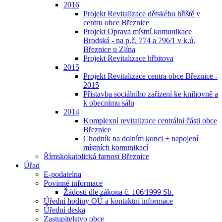
2016
Projekt Revitalizace dětského hřiště v
centru obce Březnice
Projekt Oprava místní komunikace
Brodská - na p.č. 774 a 796⁄1 v k.ú.
Březnice u Zlína
Projekt Revitalizace hřbitova
2015
Projekt Revitalizace centra obce Březnice -
2015
Přístavba sociálního zařízení ke knihovně a
k obecnímu sálu
2014
Komplexní revitalizace centrální části obce
Březnice
Chodník na dolním konci + napojení
místních komunikací
Římskokatolická farnost Březnice
Úřad
E-podatelna
Povinné informace
Žádosti dle zákona č. 106⁄1999 Sb.
Úřední hodiny OÚ a kontaktní informace
Úřední deska
Zastupitelstvo obce