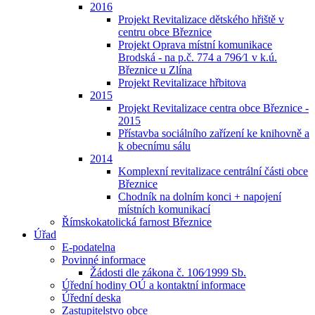
2016
Projekt Revitalizace dětského hřiště v
centru obce Březnice
Projekt Oprava místní komunikace
Brodská - na p.č. 774 a 796⁄1 v k.ú.
Březnice u Zlína
Projekt Revitalizace hřbitova
2015
Projekt Revitalizace centra obce Březnice -
2015
Přístavba sociálního zařízení ke knihovně a
k obecnímu sálu
2014
Komplexní revitalizace centrální části obce
Březnice
Chodník na dolním konci + napojení
místních komunikací
Římskokatolická farnost Březnice
Úřad
E-podatelna
Povinné informace
Žádosti dle zákona č. 106⁄1999 Sb.
Úřední hodiny OÚ a kontaktní informace
Úřední deska
Zastupitelstvo obce