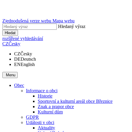
Zjednodušená verze webu
Mapa webu
Hledaný výraz
Hledat
rozšířené vyhledávání
CZ
Česky
CZ
Česky
DE
Deutsch
EN
English
Menu
Obec
Informace o obci
Historie
Sportovní a kulturní areál obce Březnice
Znak a prapor obce
Kulturní dům
GDPR
Události v obci
Aktuality