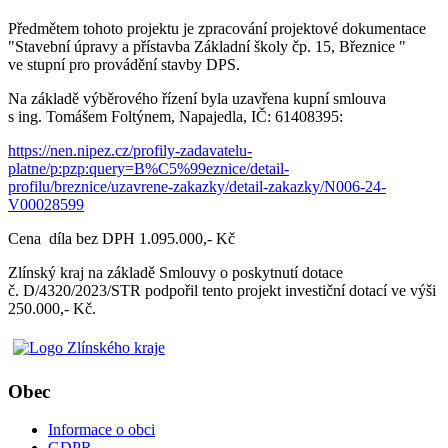
Předmětem tohoto projektu je zpracování projektové dokumentace
"Stavební úpravy a přístavba Základní školy čp. 15, Březnice "
ve stupní pro provádění stavby DPS.
Na základě výběrového řízení byla uzavřena kupní smlouva
s ing. Tomášem Foltýnem, Napajedla, IČ: 61408395:
https://nen.nipez.cz/profily-zadavatelu-
platne/p:pzp:query=B%C5%99eznice/detail-
profilu/breznice/uzavrene-zakazky/detail-zakazky/N006-24-
V00028599
Cena díla bez DPH 1.095.000,- Kč
Zlínský kraj na základě Smlouvy o poskytnutí dotace
č. D/4320/2023/STR podpořil tento projekt investiční dotací ve výši
250.000,- Kč.
Obec
Informace o obci
GDPR