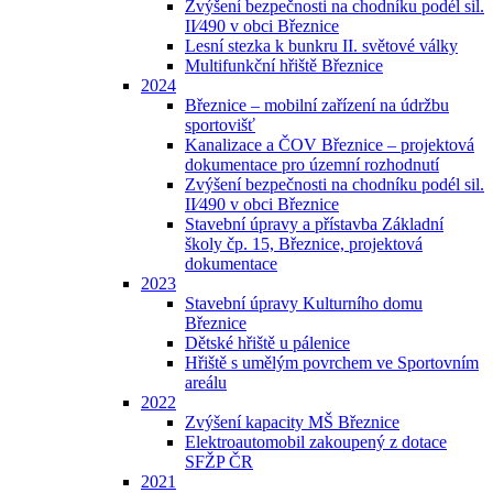
Zvýšení bezpečnosti na chodníku podél sil.
II⁄490 v obci Březnice
Lesní stezka k bunkru II. světové války
Multifunkční hřiště Březnice
2024
Březnice – mobilní zařízení na údržbu
sportovišť
Kanalizace a ČOV Březnice – projektová
dokumentace pro územní rozhodnutí
Zvýšení bezpečnosti na chodníku podél sil.
II⁄490 v obci Březnice
Stavební úpravy a přístavba Základní
školy čp. 15, Březnice, projektová
dokumentace
2023
Stavební úpravy Kulturního domu
Březnice
Dětské hřiště u pálenice
Hřiště s umělým povrchem ve Sportovním
areálu
2022
Zvýšení kapacity MŠ Březnice
Elektroautomobil zakoupený z dotace
SFŽP ČR
2021