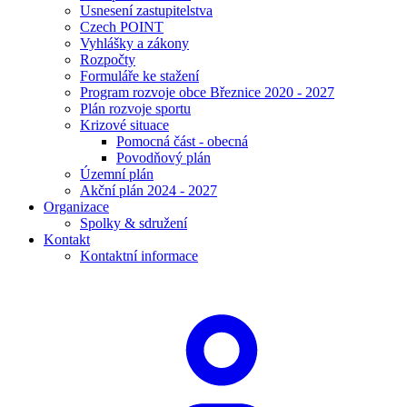
Usnesení zastupitelstva
Czech POINT
Vyhlášky a zákony
Rozpočty
Formuláře ke stažení
Program rozvoje obce Březnice 2020 - 2027
Plán rozvoje sportu
Krizové situace
Pomocná část - obecná
Povodňový plán
Územní plán
Akční plán 2024 - 2027
Organizace
Spolky & sdružení
Kontakt
Kontaktní informace