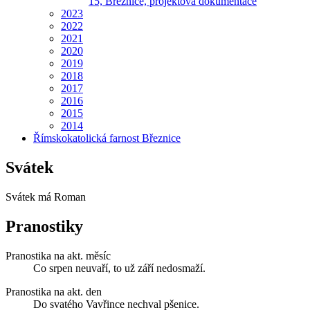
15, Březnice, projektová dokumentace
2023
2022
2021
2020
2019
2018
2017
2016
2015
2014
Římskokatolická farnost Březnice
Svátek
Svátek má
Roman
Pranostiky
Pranostika na akt. měsíc
Co srpen neuvaří, to už září nedosmaží.
Pranostika na akt. den
Do svatého Vavřince nechval pšenice.