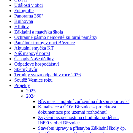
Události v obci
Fotografie
Panorama 360°
Knihovna
Hřbitov
Základní a mateřská škola
Ochranné pásmo nemovité kulturní památky
Památné stromy v obci Březnice
Aktuální smyčka KT
Náš mapový portál
Časopis Naše dědiny
Odpadové hospodářství
Sběrný dvůr
Termíny svozu odpadů v roce 2026
Soutěž Vesnice roku
Projekty
2025
2024
Březnice – mobilní zařízení na údržbu sportovišť
Kanalizace a ČOV Březnice – projektová
dokumentace pro územní rozhodnutí
Zvýšení bezpečnosti na chodníku podél sil.
II⁄490 v obci Březnice
Stavební úpravy a přístavba Základní školy čp.