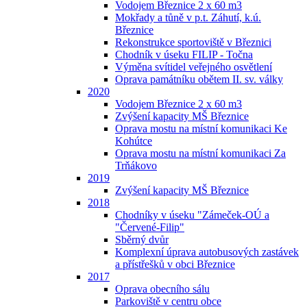
Vodojem Březnice 2 x 60 m3
Mokřady a tůně v p.t. Záhutí, k.ú.
Březnice
Rekonstrukce sportoviště v Březnici
Chodník v úseku FILIP - Točna
Výměna svítidel veřejného osvětlení
Oprava památníku obětem II. sv. války
2020
Vodojem Březnice 2 x 60 m3
Zvýšení kapacity MŠ Březnice
Oprava mostu na místní komunikaci Ke
Kohútce
Oprava mostu na místní komunikaci Za
Trňákovo
2019
Zvýšení kapacity MŠ Březnice
2018
Chodníky v úseku "Zámeček-OÚ a
"Červené-Filip"
Sběrný dvůr
Komplexní úprava autobusových zastávek
a přístřešků v obci Březnice
2017
Oprava obecního sálu
Parkoviště v centru obce